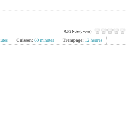
0.0/
5
Note (0 votes)
utes
Cuisson:
60 minutes
Trempage:
12 heures