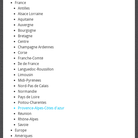
France
Antilles
Alsace Lorraine
Aquitaine
Auvergne
Bourgogne
Bretagne
Centre
Champagne Ardennes
Corse
Franche-Comté
Île de France
Languedoc-Roussillon
Limousin
Midi-Pyrénées
Nord-Pas de Calais
Normandie
Pays de Loire
Poitou-Charentes
Provence-Alpes-Côtes d'azur
Réunion
Rhône-Alpes
Savoie
Europe
Amériques