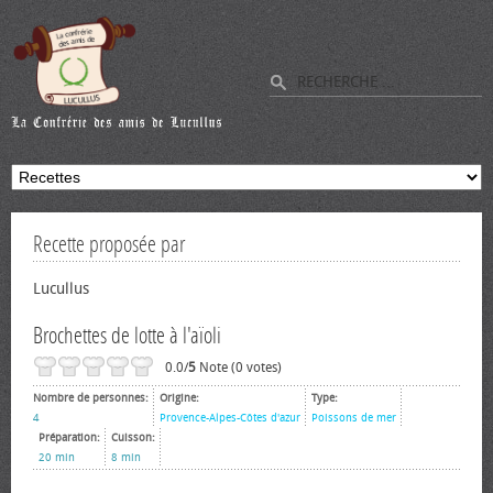
Recette proposée par
Lucullus
Brochettes de lotte à l'aïoli
0.0/
5
Note (0 votes)
Nombre de personnes:
Origine:
Type:
4
Provence-Alpes-Côtes d'azur
Poissons de mer
Préparation:
Cuisson:
20 min
8 min