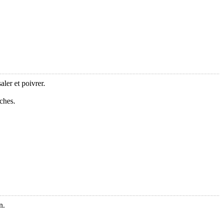
aler et poivrer.
nches.
n.