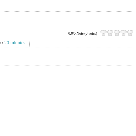
0.0/
5
Note (0 votes)
n:
20 minutes