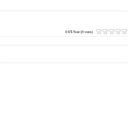
0.0/
5
Note (0 votes)