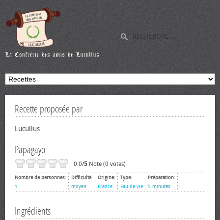
Recette proposée par
Lucullus
Papagayo
0.0/
5
Note (0 votes)
Nombre de personnes:
Difficulté:
Origine:
Type:
Préparation:
1
moyen
France
Eau de vie
5 minutes
Ingrédients