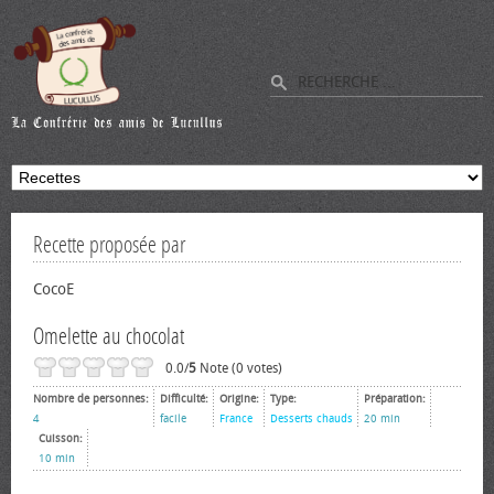
Recette proposée par
CocoE
Omelette au chocolat
0.0/
5
Note (0 votes)
Nombre de personnes:
Difficulté:
Origine:
Type:
Préparation:
4
facile
France
Desserts chauds
20 min
Cuisson:
10 min