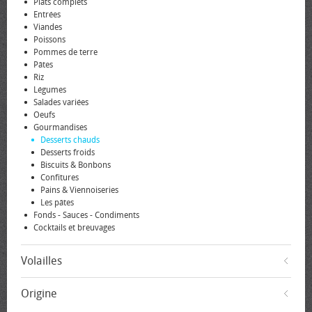
Plats complets
Entrées
Viandes
Poissons
Pommes de terre
Pâtes
Riz
Légumes
Salades variées
Oeufs
Gourmandises
Desserts chauds
Desserts froids
Biscuits & Bonbons
Confitures
Pains & Viennoiseries
Les pâtes
Fonds - Sauces - Condiments
Cocktails et breuvages
Volailles
Origine