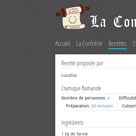
Accueil
La Confrérie
Recettes
C
Recette proposée par
Lucullus
Cramique flamande
Nombre de personnes:
4
Difficult
Préparation:
30 minutes
Cuisso
Ingrédients
1 kg de farine