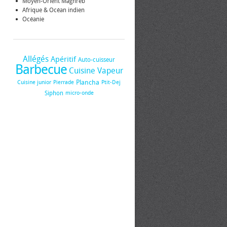
Moyen-Orient Maghreb
Afrique & Océan indien
Océanie
Allégés
Apéritif
Auto-cuisseur
Barbecue
Cuisine Vapeur
Plancha
Cuisine junior
Pierrade
Ptit-Dej
Siphon
micro-onde