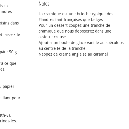
Notes
issez
inutes.
La cramique est une brioche typique des
Flandres tant françaises que belges.
aisins dans
Pour un dessert coupez une tranche de
cramique que nous déposerez dans une
 laissez-le
assiette creuse.
Ajoutez un boule de glace vanille au spéculoos
au centre le de la tranche.
pâte 50 g
Nappez de crème anglaise au caramel
'à ce que
és.
du papier
aillant pour
(th-8).
rinez-les.