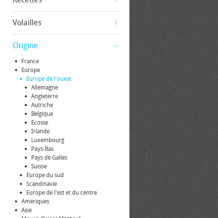
Volailles
Origine
France
Europe
Europe de l'ouest
Allemagne
Angleterre
Autriche
Belgique
Ecosse
Irlande
Luxembourg
Pays-Bas
Pays de Galles
Suisse
Europe du sud
Scandinavie
Europe de l'est et du centre
Amériques
Asie