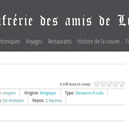
hroniques
Voyages
Restaurants
Histoire de la cuisine
F
0.0/
5
Note (0 votes)
é:
moyen
Origine:
Belgique
Type:
Desserts froids
n:
50 minutes
Repos:
2 heures