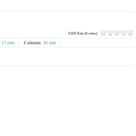
0.0/
5
Note (0 votes)
:
15 min
Cuisson:
30 min