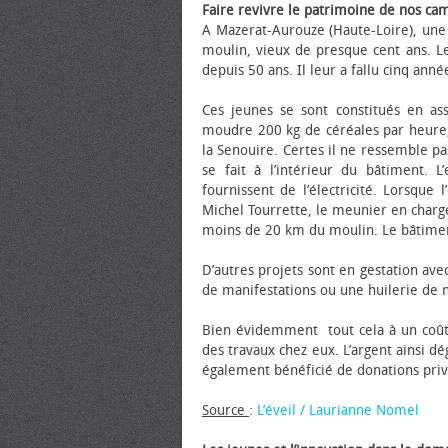
Faire revivre le patrimoine de nos ca
A Mazerat-Aurouze (Haute-Loire), une
moulin, vieux de presque cent ans. Le
depuis 50 ans. Il leur a fallu cinq anné
Ces jeunes se sont constitués en ass
moudre 200 kg de céréales par heure, 
la Senouire. Certes il ne ressemble pas
se fait à l’intérieur du bâtiment.
fournissent de l’électricité. Lorsque
Michel Tourrette, le meunier en charge 
moins de 20 km du moulin. Le bâtimen
D’autres projets sont en gestation avec 
de manifestations ou une huilerie de no
Bien évidemment tout cela à un coût 
des travaux chez eux. L’argent ainsi d
également bénéficié de donations priv
Source
:
L’éveil / Laurianne Nomel