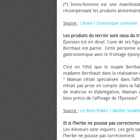
(*) Innov’Aliment est une manifesta
récompensant les produits alimentaires
Source
:
L’éveil / Dominique Lemoine
Les produits du terroir sont issus du
Époisses est en deuil. L’une de ses f
Berthaut est partie. Cette personne 
gastronomique avec le fromage épon
C’est en 1956 que le couple Berthau
madame Berthault dans la réalisation d
" Maman s’était spécialisée dans l’af
n’était pas prise en compte dans la fa
de maîtrise et d’abnégation, Maman a
bien précis de l’affinage de l’Époisses"
Source
:
Le Bien Public / Michel Sookh
Et si l’herbe ne pousse pas correctem
Les éleveurs sont inquiets. Les gels 
l’herbe ne pousse pas correctement.