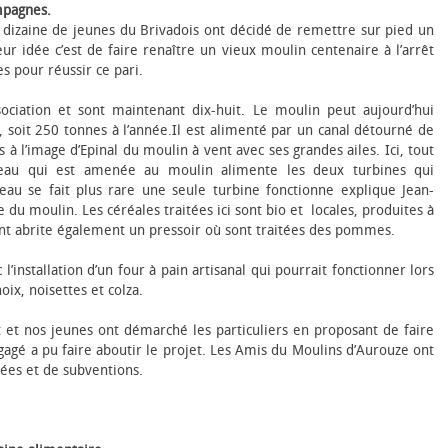
mpagnes.
 dizaine de jeunes du Brivadois ont décidé de remettre sur pied un
ur idée c’est de faire renaître un vieux moulin centenaire à l’arrêt
es pour réussir ce pari.
ociation et sont maintenant dix-huit. Le moulin peut aujourd’hui
soit 250 tonnes à l’année.Il est alimenté par un canal détourné de
 à l’image d’Epinal du moulin à vent avec ses grandes ailes. Ici, tout
 L’eau qui est amenée au moulin alimente les deux turbines qui
 l’eau se fait plus rare une seule turbine fonctionne explique Jean-
du moulin. Les céréales traitées ici sont bio et locales, produites à
t abrite également un pressoir où sont traitées des pommes.
l’installation d’un four à pain artisanal qui pourrait fonctionner lors
ix, noisettes et colza.
et nos jeunes ont démarché les particuliers en proposant de faire
égagé a pu faire aboutir le projet. Les Amis du Moulins d’Aurouze ont
ées et de subventions.