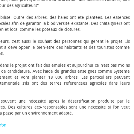
ur des agriculteurs"
bilisé. Outre des arbres, des haies ont été plantées. Les essences
ocales afin de garantir la biodiversité existante. Des châtaigniers ont
ien et local comme les poteaux de clôtures.
eurs, c’est aussi le souhait des personnes qui gèrent le projet. Ils
 et à développer le bien-être des habitants et des touristes comme
es.
ns le projet ont fait des émules et aujourd’hui ce n’est pas moins
e de candidature. Avec l’aide de grandes enseignes comme Système
lement et vont planter 18 000 arbres. Les particuliers peuvent
tementale s’ils ont des terres référencées agricoles dans leurs
souvent une nécessité après la désertification produite par le
s. Des cultures éco-responsables sont une nécessité si l’on veut
ela passe par un environnement adapté.
-Yon