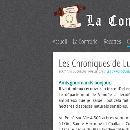
Accueil
La Confrérie
Recettes
C
Les Chroniques de L
ÉCRIT PAR LUCULLUS. PUBLIÉ DANS
LES CHRONIQUES
.
Amis gourmands bonjour,
Il vaut mieux recouvrir la terre d’arb
Le département de Vendée a décidé 
ambitieux que je salue. Tout cela fai
hectares d’espaces naturels sensibles.
Au Poiré-sur-Vie 4 500 arbres vont pr
à L’Oie, Sainte-Hermine et Challans. 
"Dans le cadre du Plan biodiversité c