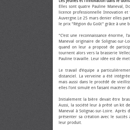
Les jeunes et l’innovation dans le dom
Elles sont quatre Pauline Maneval, 
licence professionnelle Innovation et
Auvergne.Le 25 mars denier elles part
le prix "Région du Goût" grâce à une b
"C’est une reconnaissance énorme, l’a
Maneval originaire de Solignac-sur-Lo
quand on leur a proposé de particip
tournent alors vers la brasserie Vellec
Pauline travaille. Leur idée est de me
Le travail d’équipe a particulièrem
distanciel. La verveine a été intégré
mais aussi dans le procédé de vieill
elles l’ont simulé en faisant macérer 
Initialement la bière devait être bras
Aussi, la société leur à prêté un kit d
Maneval à Solignac-sur-Loire. Après d
présenter sa création avec le succès 
leur produit.