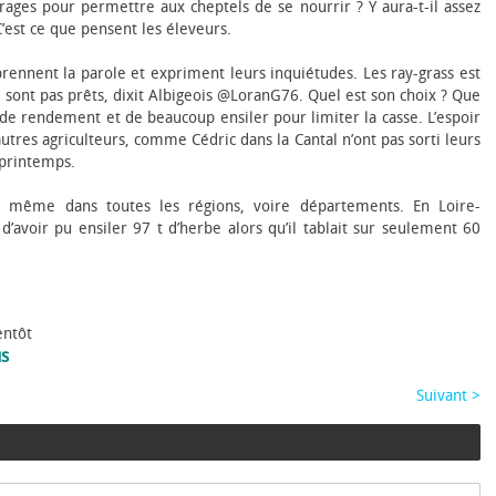
urages pour permettre aux cheptels de se nourrir ? Y aura-t-il assez
C’est ce que pensent les éleveurs.
prennent la parole et expriment leurs inquiétudes. Les ray-grass est
 sont pas prêts, dixit Albigeois @LoranG76. Quel est son choix ? Que
ns de rendement et de beaucoup ensiler pour limiter la casse. L’espoir
’autres agriculteurs, comme Cédric dans la Cantal n’ont pas sorti leurs
 printemps.
la même dans toutes les régions, voire départements. En Loire-
avoir pu ensiler 97 t d’herbe alors qu’il tablait sur seulement 60
entôt
us
Suivant >