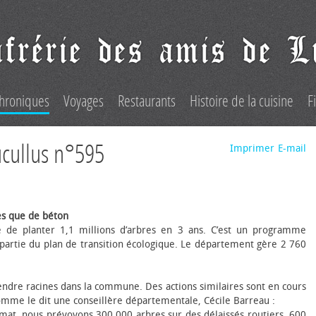
hroniques
Voyages
Restaurants
Histoire de la cuisine
F
ucullus n°595
Imprimer
E-mail
res que de béton
de planter 1,1 millions d’arbres en 3 ans. C’est un programme
t partie du plan de transition écologique. Le département gère 2 760
endre racines dans la commune. Des actions similaires sont en cours
Comme le dit une conseillère départementale, Cécile Barreau :
limat, nous prévoyons 300 000 arbres sur des délaissés routiers, 600