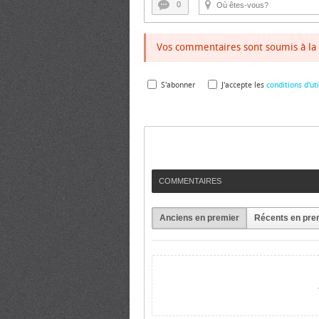
0
Vos commentaires sont soumis à la 
S'abonner
J'accepte les
conditions d'uti
COMMENTAIRES
Anciens en premier
Récents en pre