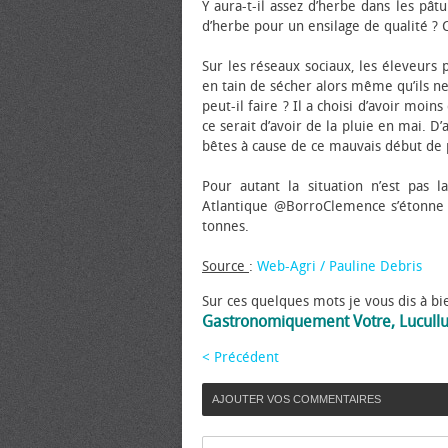
Y aura-t-il assez d’herbe dans les pât
d’herbe pour un ensilage de qualité ? 
Sur les réseaux sociaux, les éleveurs 
en tain de sécher alors même qu’ils ne
peut-il faire ? Il a choisi d’avoir moi
ce serait d’avoir de la pluie en mai. D
bêtes à cause de ce mauvais début de
Pour autant la situation n’est pas 
Atlantique @BorroClemence s’étonne d’
tonnes.
Source
:
Web-Agri / Pauline Debris
Sur ces quelques mots je vous dis à bi
Gastronomiquement Votre, Lucull
< Précédent
AJOUTER VOS COMMENTAIRES