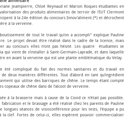
aine alimentaire
Doriane Jeampierre, Chloé Reynaud et Marion Roques étudiantes en
 valorisation des produits alimentaires de terroir de l’IUT Clermont
icipent à la 24e édition du concours Innov’aliment (*) et décrochent
ière à la verveine.
boutissement de tout le travail qu’on a accompli" explique Pauline
ire. Le projet devait être réalisé dans le cadre de la licence, mais
er au concours elles n’ont pas hésité. Les quatre étudiantes se
ia qui vient de s’installer à Saint-Germain-Laprade, et dans laquelle
ttre en avant la verveine qui est une plante emblématique du Velay.
ent été compliqué du fait des normes sanitaires et du travail en
e de deux manières différentes. Tout d’abord en tant qu’ingrédient
issement qui utilise des barriques de chêne. Le temps étant compté
des copeaux de chêne dans de l’alcool de verveine.
sée à la brasserie mais à cause de la Covid ce n’était pas possible.
e fabrication et le brassage a été réalisé chez les parents de Pauline
e longues séances de visioconférence pour les tests, l’équipe a pu
à la clef. Fortes de celui-ci, elles espèrent pouvoir commercialiser