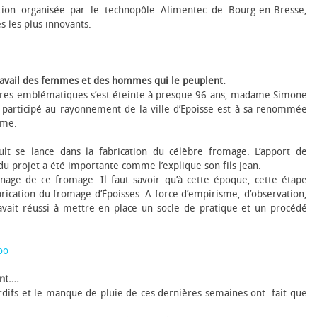
tion organisée par le technopôle Alimentec de Bourg-en-Bresse,
 les plus innovants.
 travail des femmes et des hommes qui le peuplent.
igures emblématiques s’est éteinte à presque 96 ans, madame Simone
a participé au rayonnement de la ville d’Epoisse est à sa renommée
yme.
lt se lance dans la fabrication du célèbre fromage. L’apport de
u projet a été importante comme l’explique son fils Jean.
finage de ce fromage. Il faut savoir qu’à cette époque, cette étape
brication du fromage d’Époisses. A force d’empirisme, d’observation,
vait réussi à mettre en place un socle de pratique et un procédé
oo
ent….
tardifs et le manque de pluie de ces dernières semaines ont fait que