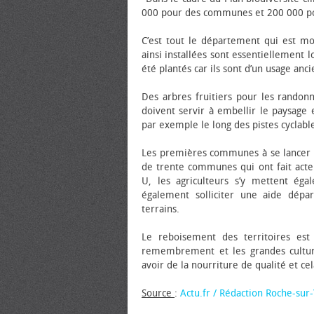
000 pour des communes et 200 000 po
C’est tout le département qui est mo
ainsi installées sont essentiellement l
été plantés car ils sont d’un usage anc
Des arbres fruitiers pour les randonn
doivent servir à embellir le paysage
par exemple le long des pistes cyclabl
Les premières communes à se lancer da
de trente communes qui ont fait act
U, les agriculteurs s’y mettent éga
également solliciter une aide dépar
terrains.
Le reboisement des territoires est 
remembrement et les grandes culture
avoir de la nourriture de qualité et c
Source
:
Actu.fr / Rédaction Roche-sur